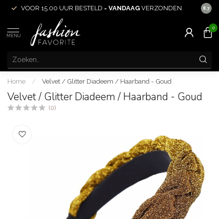
VOOR 15.00 UUR BESTELD =
VANDAAG
VERZONDEN
ACHT
8.7
0
MENU
Home
/
Velvet / Glitter Diadeem / Haarband - Goud
Velvet / Glitter Diadeem / Haarband - Goud
(0)