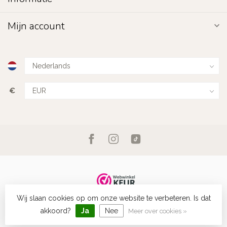
Mijn account
€
Wij slaan cookies op om onze website te verbeteren. Is dat
© Copyright 2026 Fashion Favorite
- Powered by
Lightspeed
-
Lightspeed design
by
Dyvelopment
akkoord?
Ja
Nee
Meer over cookies »