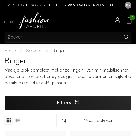
VOOR 15.00 UUR BESTELD =
VANDAAG
VERZONDEN
ACHT
8.7
0
MENU
Home
/
Sieraden
/
Ringen
Ringen
Maak je look compleet met onze ringen ; van minimalistisch tot
opvallend – ontdek trendy designs, speelse vormen en stijlvolle
details die bij elke outfit passen.
Filters