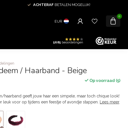
ACHTERAF
BETALEN MOGELIJK!
0
EUR
5685
beoordelingen
delingen
adeem / Haarband - Beige
Op voorraad (5)
m/haarband geeft jouw haar een simpele, maar toch chique look!
r leuk voor op tijdens een feestje of avondje stappen.
Lees meer
.