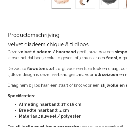
Productomschrijving
Velvet diadeem chique & tijdloos
Deze
velvet diadeem / haarband
geeft jouw look een
simpe
kapsel net dat beetje extra te geven, of je nu naar een
feestje
gaa
De zachte
fluwelen stof
zorgt voor een luxe look en draagt co
tijdloze design is deze haarband geschikt voor
elk seizoen
en m
Draag hem bij los haar, een staart of knot voor een
stijlvolle en 
Specificaties:
Afmeting haarband: 17 x 16 cm
Breedte haarband: 4 cm
Materiaal: fluweel / polyester
Een
stijlvolle must-have accessoire
voor elke gelegenheid!