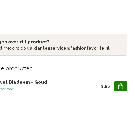
gen over dit product?
t met ons op via
klantenservice@fashionfavorite.nl
de producten
lvet Diadeem - Goud
9,95
voorraad