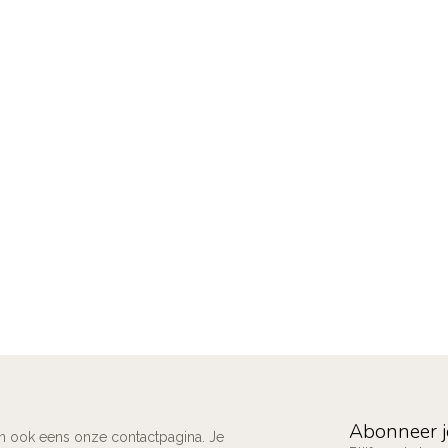
Abonneer j
an ook eens onze contactpagina. Je