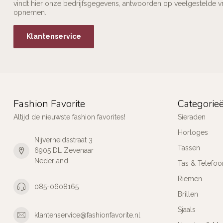
vindt hier onze bedrijfsgegevens, antwoorden op veelgestelde v
opnemen.
Klantenservice
Fashion Favorite
Categorie
Altijd de nieuwste fashion favorites!
Sieraden
Horloges
Nijverheidsstraat 3
Tassen
6905 DL Zevenaar
Nederland
Tas & Telefoo
Riemen
085-0608165
Brillen
Sjaals
klantenservice@fashionfavorite.nl