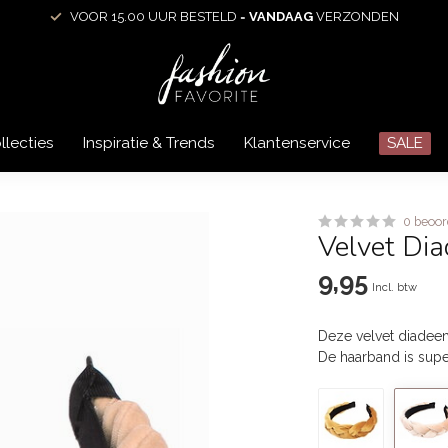
VOOR 15.00 UUR BESTELD =
VANDAAG
VERZONDEN
llecties
Inspiratie & Trends
Klantenservice
SALE
0 beoor
Velvet Di
9,95
Incl. btw
Deze velvet diadee
De haarband is supe