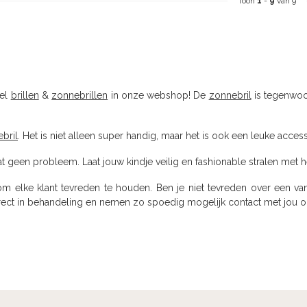
Toon
1
-
9
van 9
eel
brillen
&
zonnebrillen
in onze webshop! De
zonnebril
is tegenwoor
bril
. Het is niet alleen super handig, maar het is ook een leuke acces
at geen probleem. Laat jouw kindje veilig en fashionable stralen met 
om elke klant tevreden te houden. Ben je niet tevreden over een v
rect in behandeling en nemen zo spoedig mogelijk contact met jou o