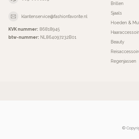
Brillen
Sjaals
klantenservice@fashionfavorite.nl
Hoeden & Mu
KVK nummer:
86818945
Haaraccessoi
btw-nummer:
NL864097232B01
Beauty
Reisaccessoir
Regenjassen
© Copyrig