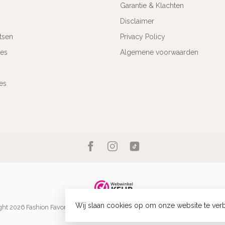
Garantie & Klachten
Disclaimer
tsen
Privacy Policy
res
Algemene voorwaarden
es
Wij slaan cookies op om onze website te verb
ht 2026 Fashion Favorite
- Powered by
Lightspeed
-
Lightspeed design
by
Dyv