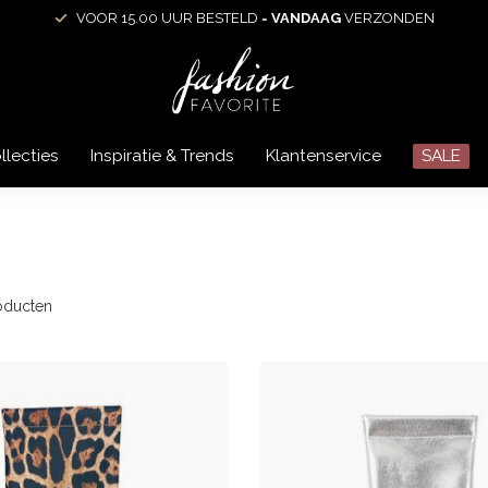
VOOR 15.00 UUR BESTELD =
VANDAAG
VERZONDEN
llecties
Inspiratie & Trends
Klantenservice
SALE
oducten