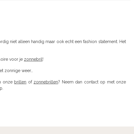
dig niet alleen handig maar ook echt een fashion statement. Het
soire voor je
zonnebril
!
het zonnige weer…
an onze
brillen
of
zonnebrillen
? Neem dan contact op met onze
p.