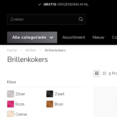
GRATIS
VERZENDING IN NL
Alle categorieën
Assortiment
Nieuw
Co
Home
/
Brillen
/
Brillenkokers
Brillenkokers
9
Pr
Kleur
Zilver
Zwart
Roze
Bruin
Crème