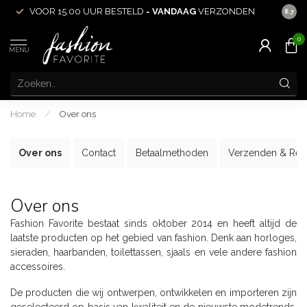
VOOR 15.00 UUR BESTELD =
VANDAAG
VERZONDEN
ACHT
8.7
0
MENU
Home
/
Over ons
Over ons
Contact
Betaalmethoden
Verzenden & Ret
Over ons
Fashion Favorite bestaat sinds oktober 2014 en heeft altijd de
laatste producten op het gebied van fashion. Denk aan horloges,
sieraden, haarbanden, toilettassen, sjaals en vele andere fashion
accessoires.
De producten die wij ontwerpen, ontwikkelen en importeren zijn
geselecteerd op basis van kwaliteit en de nieuwste modetrends.