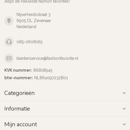
Altijd de nieuwste fashion favorites!
Nijverheidsstraat 3
6905 DL Zevenaar
Nederland
085-0608165
klantenservice@fashionfavorite.nl
KVK nummer:
86818945
btw-nummer:
NL864097232B01
Categorieën
Informatie
Mijn account