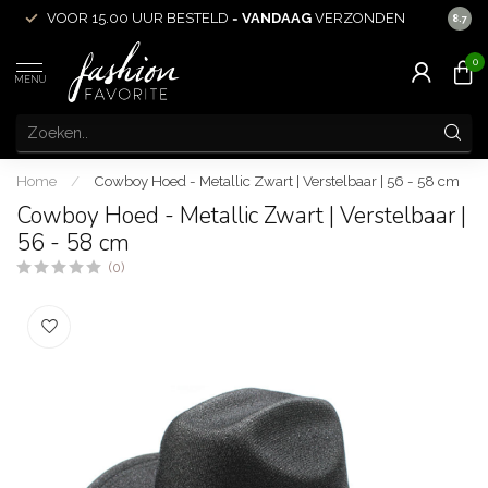
DEN
ACHTERAF
BETALEN MOGELIJK!
8.7
0
MENU
Home
/
Cowboy Hoed - Metallic Zwart | Verstelbaar | 56 - 58 cm
Cowboy Hoed - Metallic Zwart | Verstelbaar |
56 - 58 cm
(0)