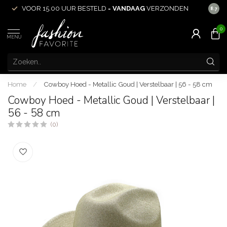
VOOR 15.00 UUR BESTELD =
VANDAAG
VERZONDEN
ACHT
8.7
0
MENU
Home
/
Cowboy Hoed - Metallic Goud | Verstelbaar | 56 - 58 cm
Cowboy Hoed - Metallic Goud | Verstelbaar |
56 - 58 cm
(0)