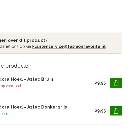
gen over dit product?
t met ons op via
klantenservice@fashionfavorite.nl
de producten
dora Hoed - Aztec Bruin
29,95
 op voorraad
dora Hoed - Aztec Donkergrijs
29,95
voorraad