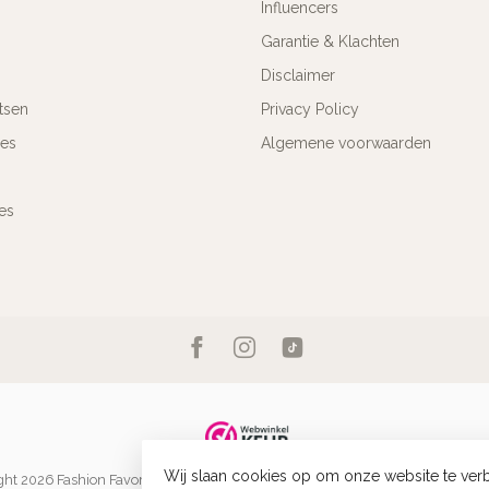
Influencers
Garantie & Klachten
Disclaimer
tsen
Privacy Policy
res
Algemene voorwaarden
es
Wij slaan cookies op om onze website te verb
ht 2026 Fashion Favorite
- Powered by
Lightspeed
-
Lightspeed design
by
Dyv