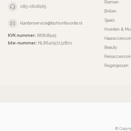
Riemen
085-0608165
Brillen
Sjaals
klantenservice@fashionfavorite.nl
Hoeden & Mu
KVK nummer:
86818945
Haaraccessoi
btw-nummer:
NL864097232B01
Beauty
Reisaccessoir
Regenjassen
© Copyrig