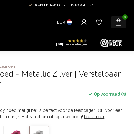
ACHTERAF
BETALEN MOGELIJK!
0
EUR
5685
beoordelingen
delingen
d - Metallic Zilver | Verstelbaar |
m
Op voorraad (3)
y hoed met glitter is perfect voor de feestdagen! Of.. voor een
al natuurlijk. Het kan allemaal tegenwoordig!
Lees meer
.