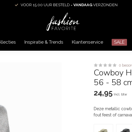
VOOR 15.00 UUR BESTELD =
VANDAAG
VERZONDEN
llecties
Inspiratie & Trends
Klantenservice
SALE
0 beoor
Cowboy Hoe
56 - 58 c
24,95
Incl. btw
Deze metallic cowbo
fout feest of carnav