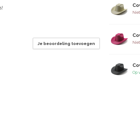
Co
s!
Niet
Co
Niet
Je beoordeling toevoegen
Co
Op 