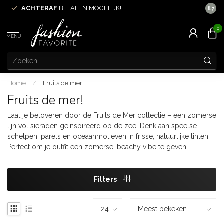
N
ACHTERAF
BETALEN MOGELIJK!
8.7
0
MENU
Home
/
Fruits de mer!
Fruits de mer!
Laat je betoveren door de Fruits de Mer collectie – een zomerse
lijn vol sieraden geïnspireerd op de zee. Denk aan speelse
schelpen, parels en oceaanmotieven in frisse, natuurlijke tinten.
Perfect om je outfit een zomerse, beachy vibe te geven!
Filters