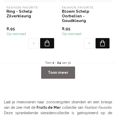
FASHION FAVORITE
FASHION FAVORITE
Ring - Schelp
Bloem Schelp
Zilverkleurig
Oorbellen -
Goudkleurig
8,95
8,95
Op voorraad
Op voorraad
Toon
1
-
24
van 32
Toon meer
Laat je meevoeren naar zonovergoten stranden en een briesje
van de zee met de
Fruits de Mer
collectie van
Fashion Favorite
.
Deze sprankelende sieradencollectie is geïnspireerd op de