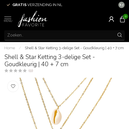
GRATIS
VERZENDING IN NL
VOOR 
8.7
0
MENU
Home
/
Shell & Star Ketting 3-delige Set - Goudkleurig | 40 + 7 cm
Shell & Star Ketting 3-delige Set -
Goudkleurig | 40 + 7 cm
(0)