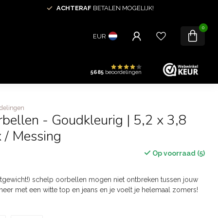
ACHTERAF
BETALEN MOGELIJK!
0
EUR
5685
beoordelingen
delingen
bellen - Goudkleurig | 5,2 x 3,8
x / Messing
Op voorraad (5)
htgewicht!) schelp oorbellen mogen niet ontbreken tussen jouw
eer met een witte top en jeans en je voelt je helemaal zomers!