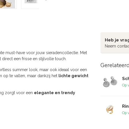
Heb je vra
Neem contac
hte must-have voor jouw sieradencollectie. Met
irect een frisse en stijlvolle touch.
Gerelateer
ortless summer look, maar ook ideaal voor een
m op te vallen, maar dankzij het
lichte gewicht
Sch
Op 
ing zorgt voor een
elegante en trendy
Rin
Op 