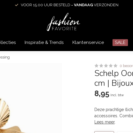
VOOR 15.00 UUR BESTELD =
VANDAAG
VERZONDEN
llecties
Inspiratie & Trends
Klantenservice
SALE
essing
0 beoor
Schelp Oor
cm | Bijou
8,95
Incl. btw
Deze prachtige (lic
accessoires. Combin
Lees meer
.