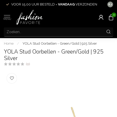
VOOR 15.00 UUR BESTELD =
VANDAAG
VERZONDEN
ACHT
8.7
0
MENU
Home
/
YOLA Stud Oorbellen - Green/Gold | 925 Silver
YOLA Stud Oorbellen - Green/Gold | 925
Silver
(0)