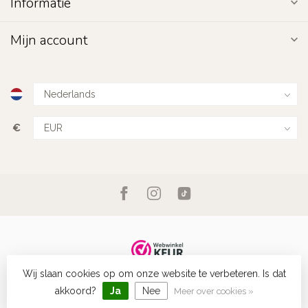
Informatie
Mijn account
€
Wij slaan cookies op om onze website te verbeteren. Is dat
© Copyright 2026 Fashion Favorite
- Powered by
Lightspeed
-
Lightspeed design
by
Dyvelopment
akkoord?
Ja
Nee
Meer over cookies »