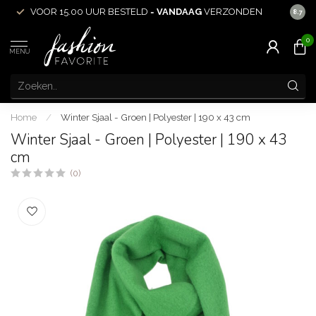
VOOR 15.00 UUR BESTELD =
VANDAAG
VERZONDEN
ACHT
8.7
0
MENU
Home
/
Winter Sjaal - Groen | Polyester | 190 x 43 cm
Winter Sjaal - Groen | Polyester | 190 x 43
cm
(0)