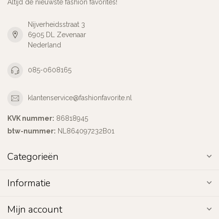
Altijd de nieuwste fashion favorites!
Nijverheidsstraat 3
6905 DL Zevenaar
Nederland
085-0608165
klantenservice@fashionfavorite.nl
KVK nummer:
86818945
btw-nummer:
NL864097232B01
Categorieën
Informatie
Mijn account