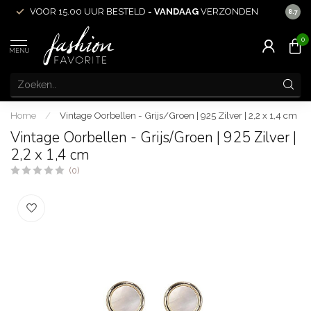
VOOR 15.00 UUR BESTELD =
VANDAAG
VERZONDEN
ACHT
8.7
0
MENU
Home
/
Vintage Oorbellen - Grijs/Groen | 925 Zilver | 2,2 x 1,4 cm
Vintage Oorbellen - Grijs/Groen | 925 Zilver |
2,2 x 1,4 cm
(0)