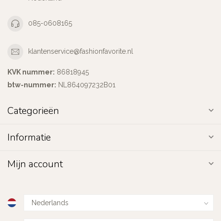
085-0608165
klantenservice@fashionfavorite.nl
KVK nummer:
86818945
btw-nummer:
NL864097232B01
Categorieën
Informatie
Mijn account