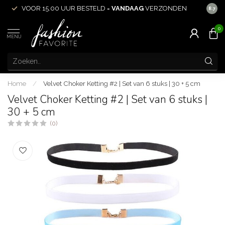
VOOR 15.00 UUR BESTELD =
VANDAAG
VERZONDEN
ACHT
8.7
0
MENU
Home
/
Velvet Choker Ketting #2 | Set van 6 stuks | 30 + 5 cm
Velvet Choker Ketting #2 | Set van 6 stuks |
30 + 5 cm
(0)