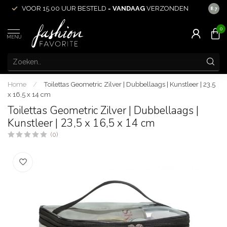
VOOR 15.00 UUR BESTELD =
VANDAAG
VERZONDEN
ACHT
8.7
0
MENU
Home
/
Toilettas Geometric Zilver | Dubbellaags | Kunstleer | 23,5
x 16,5 x 14 cm
Toilettas Geometric Zilver | Dubbellaags |
Kunstleer | 23,5 x 16,5 x 14 cm
(0)