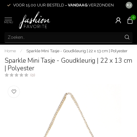
VOOR 15.00 UUR BESTELD =
VANDAAG
VERZONDEN
ACHT
8.7
0
MENU
Home
/
Sparkle Mini Tasje - Goudkleurig | 22 x 13 cm | Polyester
Sparkle Mini Tasje - Goudkleurig | 22 x 13 cm
| Polyester
(0)