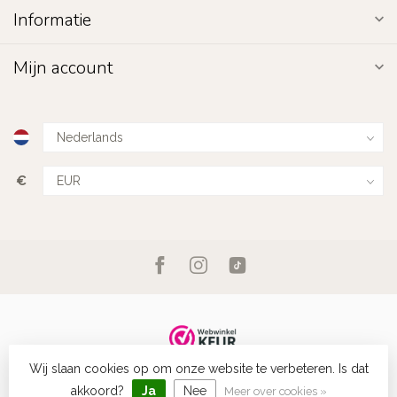
Informatie
Mijn account
€
Wij slaan cookies op om onze website te verbeteren. Is dat
© Copyright 2026 Fashion Favorite
- Powered by
Lightspeed
-
Lightspeed design
by
Dyvelopment
akkoord?
Ja
Nee
Meer over cookies »