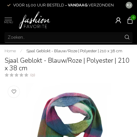
VOOR 15.00 UUR BESTELD =
VANDAAG
VERZONDEN
ACHT
8.7
0
MENU
Home
/
Sjaal Geblokt - Blauw/Roze | Polyester | 210 x 38 cm
Sjaal Geblokt - Blauw/Roze | Polyester | 210
x 38 cm
(0)