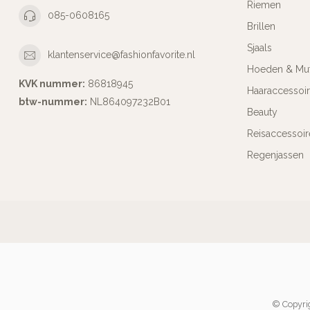
Riemen
085-0608165
Brillen
Sjaals
klantenservice@fashionfavorite.nl
Hoeden & Mu
KVK nummer:
86818945
Haaraccessoi
btw-nummer:
NL864097232B01
Beauty
Reisaccessoir
Regenjassen
© Copyrig