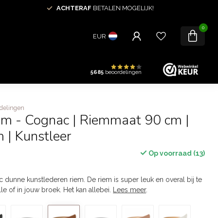
ACHTERAF
BETALEN MOGELIJK!
0
EUR
5685
beoordelingen
delingen
em - Cognac | Riemmaat 90 cm |
 | Kunstleer
Op voorraad (13)
 dunne kunstlederen riem. De riem is super leuk en overal bij te
le of in jouw broek. Het kan allebei.
Lees meer
.