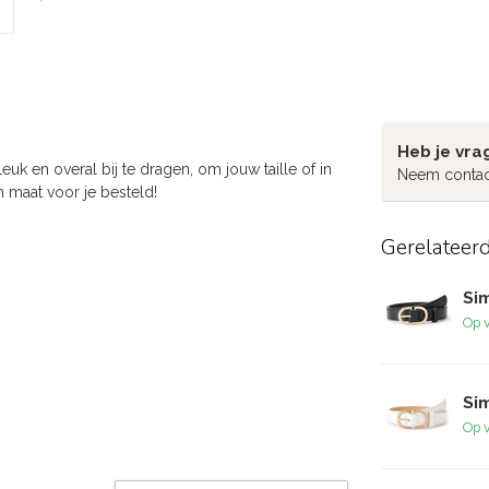
Heb je vra
uk en overal bij te dragen, om jouw taille of in
Neem contac
 maat voor je besteld!
Gerelateer
Si
Op 
Sim
Op 