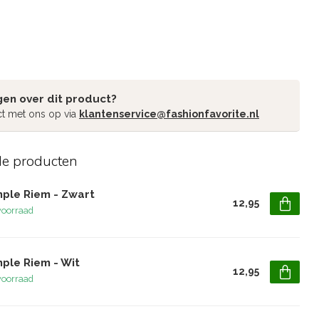
gen over dit product?
t met ons op via
klantenservice@fashionfavorite.nl
de producten
mple Riem - Zwart
12,95
voorraad
ple Riem - Wit
12,95
voorraad