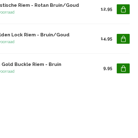
astische Riem - Rotan Bruin/Goud
12,95
voorraad
lden Lock Riem - Bruin/Goud
14,95
voorraad
 Gold Buckle Riem - Bruin
9,95
voorraad