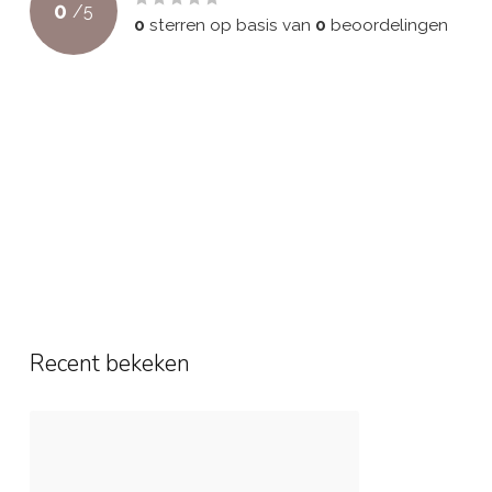
0
/
5
0
sterren op basis van
0
beoordelingen
Recent bekeken