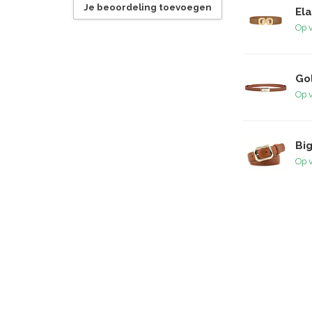
Je beoordeling toevoegen
El
Op 
Go
Op 
Big
Op 