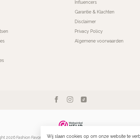
Influencers
Garantie & Klachten
Disclaimer
tsen
Privacy Policy
res
Algemene voorwaarden
es
Wij slaan cookies op om onze website te verb
ht 2026 Fashion Favorite
- Powered by
Lightspeed
-
Lightspeed design
by
Dyv