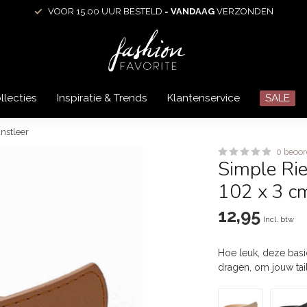
VOOR 15.00 UUR BESTELD =
VANDAAG
VERZONDEN
llecties
Inspiratie & Trends
Klantenservice
SALE
nstleer
0 beoor
Simple Ri
102 x 3 cm
12,95
Incl. btw
Hoe leuk, deze basic
dragen, om jouw tail