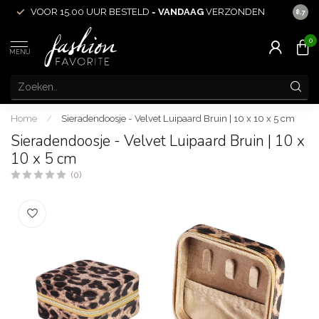
VOOR 15.00 UUR BESTELD =
VANDAAG
VERZONDEN
ACHT
8.7
0
MENU
Home
/
Sieradendoosje - Velvet Luipaard Bruin | 10 x 10 x 5 cm
Sieradendoosje - Velvet Luipaard Bruin | 10 x
10 x 5 cm
(0)