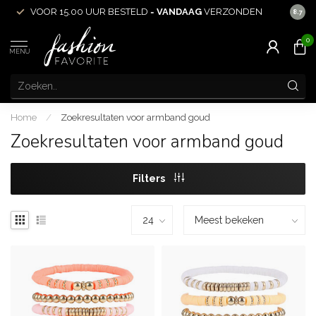
VOOR 15.00 UUR BESTELD =
VANDAAG
VERZONDEN
ACHT
8.7
0
MENU
Home
/
Zoekresultaten voor armband goud
Zoekresultaten voor armband goud
Filters