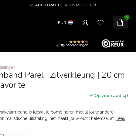
ACHTERAF
BETALEN MOGELIJK!
0
EUR
5685
beoordelingen
delingen
band Parel | Zilverkleurig | 20 cm
Favorite
Op voorraad (4)
hakelarmband is ideaal te combineren met al jouw andere
nimalistische uitstraling, het maakt jouw outfit helemaal af!
Lees