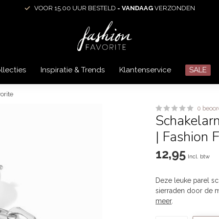
VOOR 15.00 UUR BESTELD =
VANDAAG
VERZONDEN
llecties
Inspiratie & Trends
Klantenservice
SALE
orite
0 beoor
Schakelarm
| Fashion 
12,95
Incl. btw
Deze leuke parel sc
sierraden door de mi
meer
.