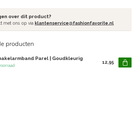
gen over dit product?
t met ons op via
klantenservice@fashionfavorite.nl
de producten
hakelarmband Parel | Goudkleurig
12,95
voorraad