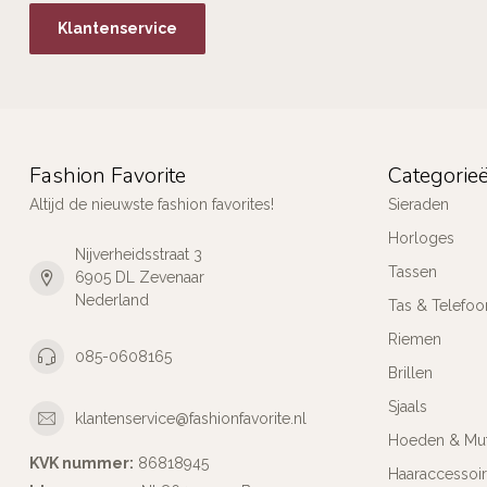
Klantenservice
Fashion Favorite
Categorie
Altijd de nieuwste fashion favorites!
Sieraden
Horloges
Nijverheidsstraat 3
Tassen
6905 DL Zevenaar
Nederland
Tas & Telefoo
Riemen
085-0608165
Brillen
Sjaals
klantenservice@fashionfavorite.nl
Hoeden & Mu
KVK nummer:
86818945
Haaraccessoi