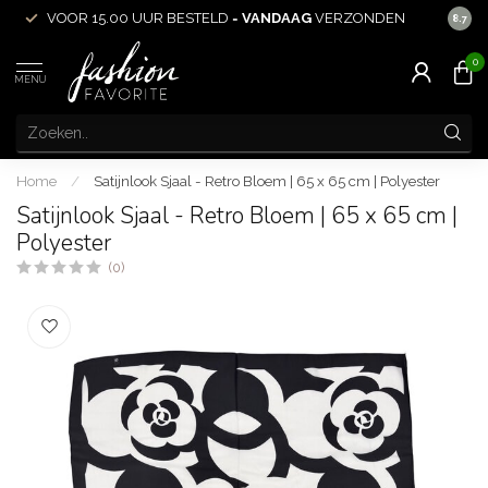
EN
ACHTERAF
BETALEN MOGELIJK!
8.7
0
MENU
Home
/
Satijnlook Sjaal - Retro Bloem | 65 x 65 cm | Polyester
Satijnlook Sjaal - Retro Bloem | 65 x 65 cm |
Polyester
(0)