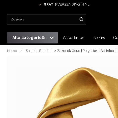
GRATIS
VERZENDING IN NL
Alle categorieën
Assortiment
Nieuw
Co
Home
/
Satijnen Bandana / Zakdoek Goud | Polyester - Satijnlook 