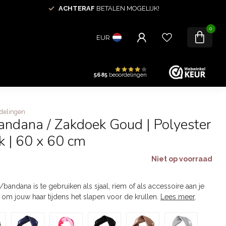
ACHTERAF
BETALEN MOGELIJK!
0
EUR
5685
beoordelingen
delingen
andana / Zakdoek Goud | Polyester
ok | 60 x 60 cm
Niet op voorraad
bandana is te gebruiken als sjaal, riem of als accessoire aan je
e om jouw haar tijdens het slapen voor de krullen.
Lees meer
.