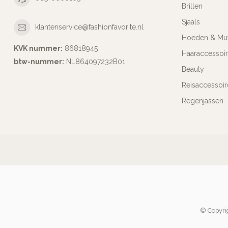
Brillen
Sjaals
klantenservice@fashionfavorite.nl
Hoeden & Mu
KVK nummer:
86818945
Haaraccessoi
btw-nummer:
NL864097232B01
Beauty
Reisaccessoir
Regenjassen
© Copyrig