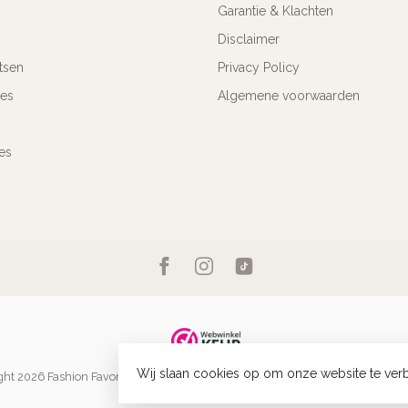
Garantie & Klachten
Disclaimer
tsen
Privacy Policy
res
Algemene voorwaarden
es
Wij slaan cookies op om onze website te verb
ht 2026 Fashion Favorite
- Powered by
Lightspeed
-
Lightspeed design
by
Dyv