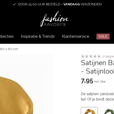
VOOR 15.00 UUR BESTELD =
VANDAAG
VERZONDEN
llecties
Inspiratie & Trends
Klantenservice
SALE
| 60 x 60 cm
0 beoor
Satijnen B
- Satijnlo
7,95
Incl. btw
De satijnen zakdoek/
tas! Of je bindt dez