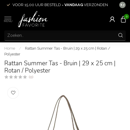
VOOR 15.00 UUR BESTELD =
VANDAAG
VERZONDEN
ACHT
8.7
0
MENU
Home
/
Rattan Summer Tas - Bruin | 29 x 25 cm | Rotan /
Polyester
Rattan Summer Tas - Bruin | 29 x 25 cm |
Rotan / Polyester
(0)