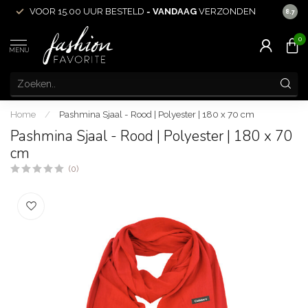
VOOR 15.00 UUR BESTELD =
VANDAAG
VERZONDEN
ACHT
8.7
0
MENU
Home
/
Pashmina Sjaal - Rood | Polyester | 180 x 70 cm
Pashmina Sjaal - Rood | Polyester | 180 x 70
cm
(0)