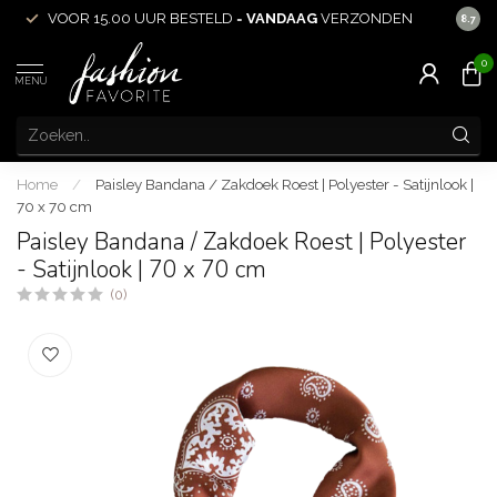
VOOR 15.00 UUR BESTELD =
VANDAAG
VERZONDEN
ACHT
8.7
0
MENU
Home
/
Paisley Bandana / Zakdoek Roest | Polyester - Satijnlook |
70 x 70 cm
Paisley Bandana / Zakdoek Roest | Polyester
- Satijnlook | 70 x 70 cm
(0)