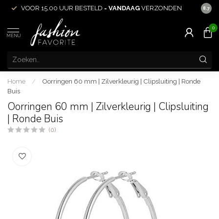
VOOR 15.00 UUR BESTELD =
VANDAAG
VERZONDEN
ACHT
8.7
0
MENU
Home
/
Oorringen 60 mm | Zilverkleurig | Clipsluiting | Ronde
Buis
Oorringen 60 mm | Zilverkleurig | Clipsluiting
| Ronde Buis
(0)