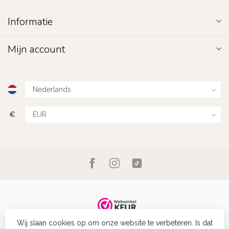
Informatie
Mijn account
€
Wij slaan cookies op om onze website te verbeteren. Is dat
© Copyright 2026 Fashion Favorite
- Powered by
Lightspeed
-