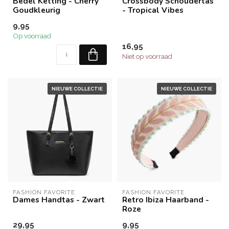
Bedel Ketting - Cherry
Crossbody Schoudertas
Goudkleurig
- Tropical Vibes
9,95
Op voorraad
16,95
Niet op voorraad
NIEUWE COLLECTIE
NIEUWE COLLECTIE
FASHION FAVORITE
FASHION FAVORITE
Dames Handtas - Zwart
Retro Ibiza Haarband -
Roze
29,95
9,95