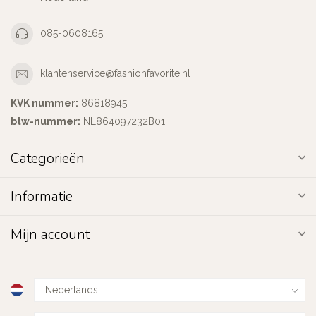
085-0608165
klantenservice@fashionfavorite.nl
KVK nummer:
86818945
btw-nummer:
NL864097232B01
Categorieën
Informatie
Mijn account