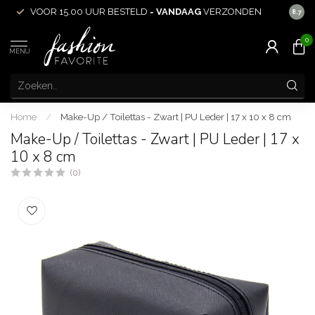
VOOR 15.00 UUR BESTELD =
VANDAAG
VERZONDEN
ACHT
8.7
0
MENU
Home
/
Make-Up / Toilettas - Zwart | PU Leder | 17 x 10 x 8 cm
Make-Up / Toilettas - Zwart | PU Leder | 17 x
10 x 8 cm
(0)