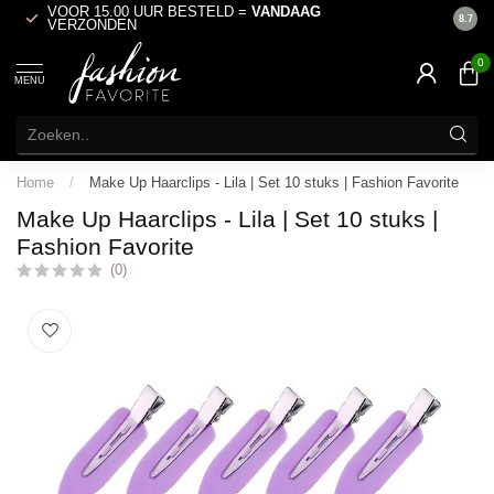
VOOR 15.00 UUR BESTELD =
VANDAAG
ACHT
8.7
VERZONDEN
0
MENU
Home
/
Make Up Haarclips - Lila | Set 10 stuks | Fashion Favorite
Make Up Haarclips - Lila | Set 10 stuks |
Fashion Favorite
(0)