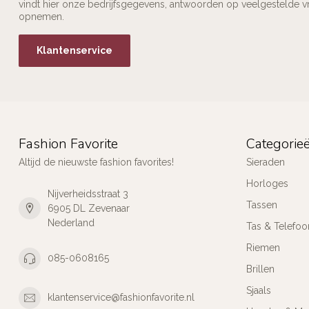
vindt hier onze bedrijfsgegevens, antwoorden op veelgestelde v
opnemen.
Klantenservice
Fashion Favorite
Categorie
Altijd de nieuwste fashion favorites!
Sieraden
Horloges
Nijverheidsstraat 3
Tassen
6905 DL Zevenaar
Nederland
Tas & Telefoo
Riemen
085-0608165
Brillen
Sjaals
klantenservice@fashionfavorite.nl