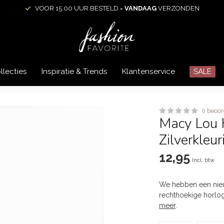
VOOR 15.00 UUR BESTELD =
VANDAAG
VERZONDEN
llecties
Inspiratie & Trends
Klantenservice
SALE
0 beoor
Macy Lou H
Zilverkleur
12,95
Incl. btw
We hebben een nieu
rechthoekige horlo
meer
.