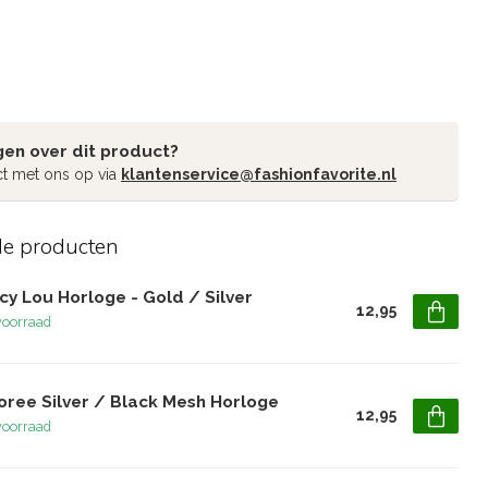
gen over dit product?
t met ons op via
klantenservice@fashionfavorite.nl
de producten
y Lou Horloge - Gold / Silver
12,95
voorraad
oree Silver / Black Mesh Horloge
12,95
voorraad