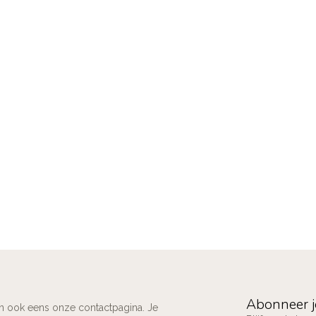
Abonneer j
an ook eens onze contactpagina. Je