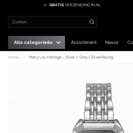
GRATIS
VERZENDING IN NL
Alle categorieën
Assortiment
Nieuw
Co
Home
/
Macy Lou Horloge - Silver / Grey | Zilverkleurig