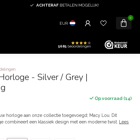
ACHTERAF
BETALEN MOGELIJK!
0
EUR
5685
beoordelingen
delingen
orloge - Silver / Grey |
ig
Op voorraad (14)
w horloge aan onze collectie toegevoegd; Macy Lou. Dit
ge combineert een klassiek design met een moderne twist.
Lees