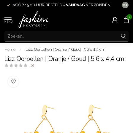
VOOR 15.00 UUR BESTELD =
VANDAAG
VERZONDEN
ACHT
8.7
0
MENU
Home
/
Lizz Oorbellen | Oranje / Goud | 5,6 x 4,4 cm
Lizz Oorbellen | Oranje / Goud | 5,6 x 4,4 cm
(0)