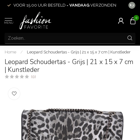
VOOR 15.00 UUR BESTELD =
VANDAAG
VERZONDEN
ACHT
8.7
0
MENU
Home
/
Leopard Schoudertas - Grijs | 21 x 15 x 7 cm | Kunstleder
Leopard Schoudertas - Grijs | 21 x 15 x 7 cm
| Kunstleder
(0)