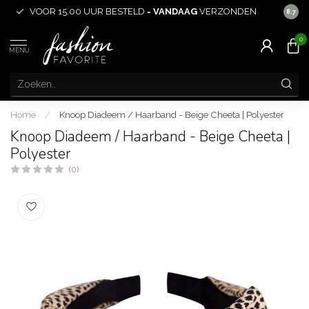
VOOR 15.00 UUR BESTELD =
VANDAAG
VERZONDEN
ACHT
8.7
0
MENU
Home
/
Knoop Diadeem / Haarband - Beige Cheeta | Polyester
Knoop Diadeem / Haarband - Beige Cheeta |
Polyester
(0)