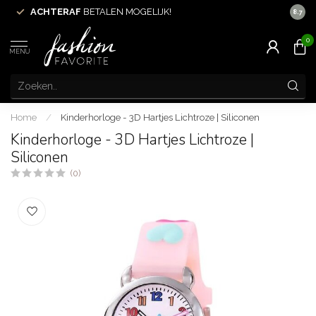
N
ACHTERAF
BETALEN MOGELIJK!
8.7
0
MENU
Home
/
Kinderhorloge - 3D Hartjes Lichtroze | Siliconen
Kinderhorloge - 3D Hartjes Lichtroze |
Siliconen
(0)