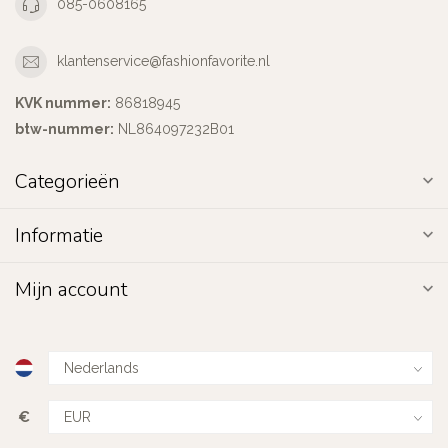
085-0608165
klantenservice@fashionfavorite.nl
KVK nummer:
86818945
btw-nummer:
NL864097232B01
Categorieën
Informatie
Mijn account
€