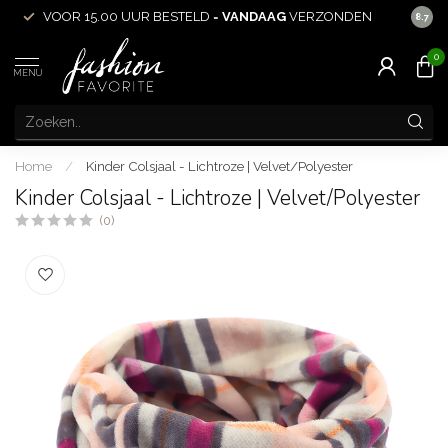
VOOR 15.00 UUR BESTELD =
VANDAAG
VERZONDEN
ACHT
8.7
0
MENU
Home
/
Kinder Colsjaal - Lichtroze | Velvet/Polyester
Kinder Colsjaal - Lichtroze | Velvet/Polyester
(0)