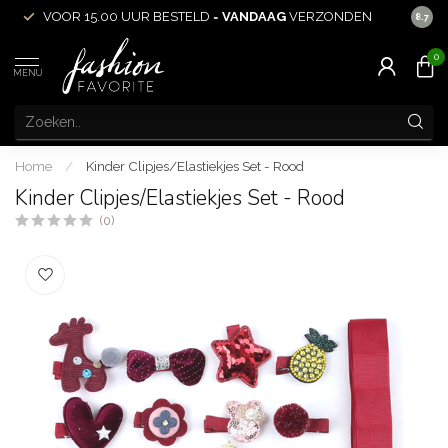
VOOR 15.00 UUR BESTELD =
VANDAAG
VERZONDEN
ACHT
8.7
0
MENU
Home
/
Kinder Clipjes/Elastiekjes Set - Rood
Kinder Clipjes/Elastiekjes Set - Rood
(0)