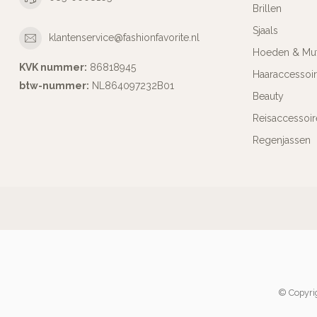
Brillen
Sjaals
klantenservice@fashionfavorite.nl
Hoeden & Mu
KVK nummer:
86818945
Haaraccessoi
btw-nummer:
NL864097232B01
Beauty
Reisaccessoir
Regenjassen
© Copyrig