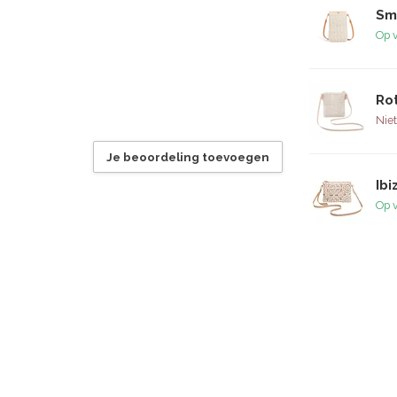
Sm
Op 
Ro
Niet
Je beoordeling toevoegen
Ib
Op 