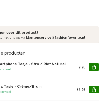
gen over dit product?
t met ons op via
klantenservice@fashionfavorite.nl
de producten
artphone Tasje - Stro / Riet Naturel
9,95
voorraad
iza Tasje - Crème/Bruin
12,95
voorraad