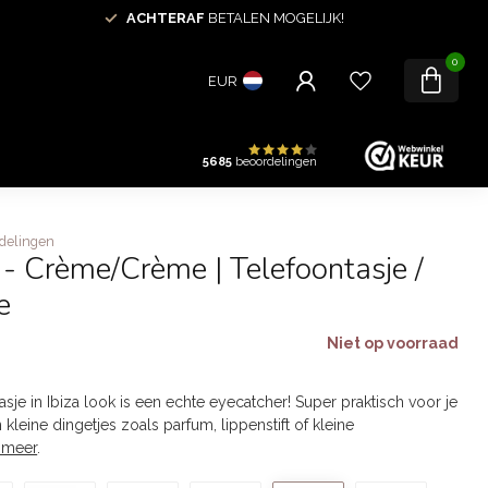
ACHTERAF
BETALEN MOGELIJK!
0
EUR
5685
beoordelingen
delingen
e - Crème/Crème | Telefoontasje /
e
Niet op voorraad
asje in Ibiza look is een echte eyecatcher! Super praktisch voor je
kleine dingetjes zoals parfum, lippenstift of kleine
 meer
.