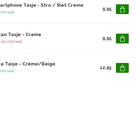
artphone Tasje - Stro / Riet Creme
9,95
voorraad
tan Tasje - Creme
9,95
 op voorraad
iza Tasje - Crème/Beige
12,95
voorraad