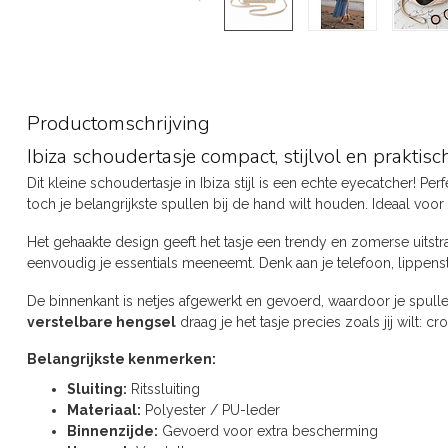
Productomschrijving
Ibiza schoudertasje compact, stijlvol en praktisc
Dit kleine schoudertasje in Ibiza stijl is een echte eyecatcher! Pe
toch je belangrijkste spullen bij de hand wilt houden. Ideaal voor 
Het gehaakte design geeft het tasje een trendy en zomerse uitstral
eenvoudig je essentials meeneemt. Denk aan je telefoon, lippenst
De binnenkant is netjes afgewerkt en gevoerd, waardoor je spull
verstelbare hengsel
draag je het tasje precies zoals jij wilt: 
Belangrijkste kenmerken:
Sluiting:
Ritssluiting
Materiaal:
Polyester / PU-leder
Binnenzijde:
Gevoerd voor extra bescherming