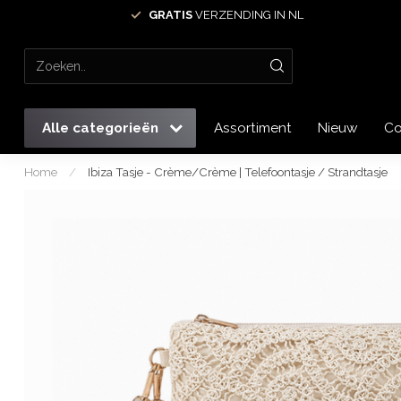
GRATIS
VERZENDING IN NL
Alle categorieën
Assortiment
Nieuw
Co
Home
/
Ibiza Tasje - Crème/Crème | Telefoontasje / Strandtasje