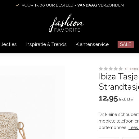
VOOR 15.00 UUR BESTELD =
VANDAAG
VERZONDEN
llecties
Inspiratie & Trends
Klantenservice
SALE
0 beoor
Ibiza Tasj
Strandtasj
12,95
Incl. btw
Dit kleine schoudert
mobiele telefoon en 
portemonnee.
Lees