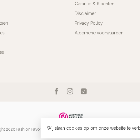
Garantie & Klachten
Disclaimer
tsen
Privacy Policy
res
Algemene voorwaarden
es
Wij slaan cookies op om onze website te verb
ht 2026 Fashion Favorite
- Powered by
Lightspeed
-
Lightspeed design
by
Dyv