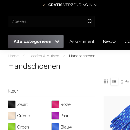
GRATIS
VERZENDING IN NL
Alle categorieën
Assortiment
Nieuw
Co
Home
/
Hoeden & Mutsen
/
Handschoenen
Handschoenen
9
Pr
Kleur
Zwart
Roze
Crème
Paars
Groen
Blauw