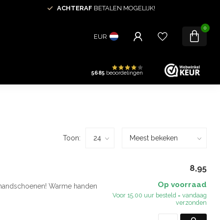
ACHTERAF
BETALEN MOGELIJK!
0
EUR
5685
beoordelingen
Toon:
8,95
Op voorraad
en handschoenen! Warme handen
Voor 15.00 uur besteld = vandaag
verzonden