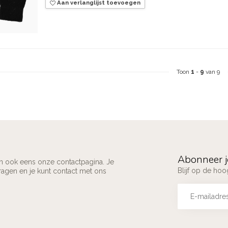
Aan verlanglijst toevoegen
Toon
1
-
9
van 9
Abonneer j
an ook eens onze contactpagina. Je
Blijf op de ho
ragen en je kunt contact met ons