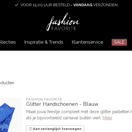
VOOR 15.00 UUR BESTELD =
VANDAAG
VERZONDEN
llecties
Inspiratie & Trends
Klantenservice
SALE
oducten
FASHION FAVORITE
Glitter Handschoenen - Blauw
Maak jouw feestje compleet met deze glitter paillett
als je bijvoorbeeld carnaval buiten viert.
Meer
Aan verlanglijst toevoegen