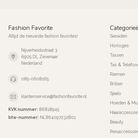
Fashion Favorite
Categorie
Altijd de nieuwste fashion favorites!
Sieraden
Horloges
Nijverheidsstraat 3
Tassen
6905 DL Zevenaar
Nederland
Tas & Telefoo
Riemen
085-0608165
Brillen
Sjaals
klantenservice@fashionfavorite.nl
Hoeden & Mu
KVK nummer:
86818945
Haaraccessoi
btw-nummer:
NL864097232B01
Beauty
Reisaccessoir