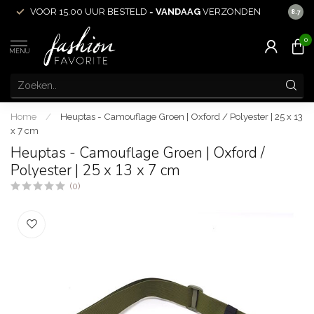
VOOR 15.00 UUR BESTELD =
VANDAAG
VERZONDEN
ACHT
8.7
0
MENU
Home
/
Heuptas - Camouflage Groen | Oxford / Polyester | 25 x 13
x 7 cm
Heuptas - Camouflage Groen | Oxford /
Polyester | 25 x 13 x 7 cm
(0)