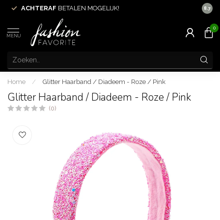
N
ACHTERAF
BETALEN MOGELIJK!
8.7
0
MENU
Home
/
Glitter Haarband / Diadeem - Roze / Pink
Glitter Haarband / Diadeem - Roze / Pink
(0)