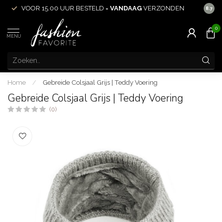
VOOR 15.00 UUR BESTELD =
VANDAAG
VERZONDEN
ACHT
8.7
0
MENU
Home
/
Gebreide Colsjaal Grijs | Teddy Voering
Gebreide Colsjaal Grijs | Teddy Voering
(0)