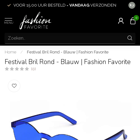
VOOR 15.00 UUR BESTELD =
VANDAAG
VERZONDEN
ACHT
8.7
0
MENU
Home
/
Festival Bril Rond - Blauw | Fashion Favorite
Festival Bril Rond - Blauw | Fashion Favorite
(0)