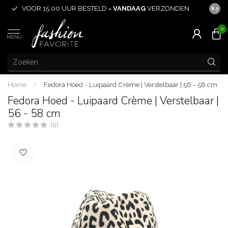
VOOR 15.00 UUR BESTELD =
VANDAAG
VERZONDEN
ACHT
8.7
0
MENU
Home
/
Fedora Hoed - Luipaard Crème | Verstelbaar | 56 - 58 cm
Fedora Hoed - Luipaard Crème | Verstelbaar |
56 - 58 cm
(0)