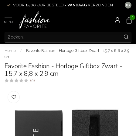
VOOR 15.00 UUR BESTELD =
VANDAAG
VERZONDEN
ACHT
8.7
0
MENU
Home
/
Favorite Fashion - Horloge Giftbox Zwart - 15,7 x 8,8 x 2,9
cm
Favorite Fashion - Horloge Giftbox Zwart -
15,7 x 8,8 x 2,9 cm
(0)