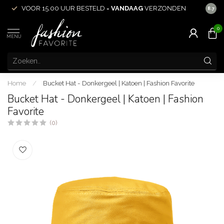
VOOR 15.00 UUR BESTELD =
VANDAAG
VERZONDEN
ACHT
8.7
0
MENU
Home
/
Bucket Hat - Donkergeel | Katoen | Fashion Favorite
Bucket Hat - Donkergeel | Katoen | Fashion
Favorite
(0)