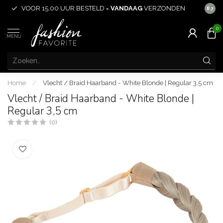
VOOR 15.00 UUR BESTELD =
VANDAAG
VERZONDEN
ACHT
8.7
0
MENU
Home
/
Vlecht / Braid Haarband - White Blonde | Regular 3,5 cm
Vlecht / Braid Haarband - White Blonde |
Regular 3,5 cm
(0)