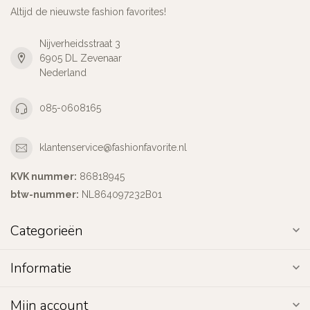
Altijd de nieuwste fashion favorites!
Nijverheidsstraat 3
6905 DL Zevenaar
Nederland
085-0608165
klantenservice@fashionfavorite.nl
KVK nummer:
86818945
btw-nummer:
NL864097232B01
Categorieën
Informatie
Mijn account