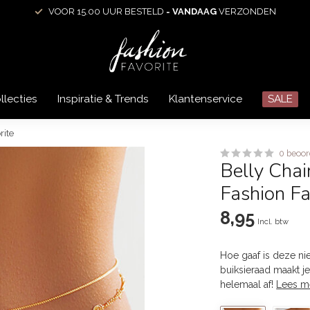
VOOR 15.00 UUR BESTELD =
VANDAAG
VERZONDEN
llecties
Inspiratie & Trends
Klantenservice
SALE
rite
0 beoor
Belly Chai
Fashion Fa
8,95
Incl. btw
Hoe gaaf is deze nie
buiksieraad maakt je
helemaal af!
Lees m