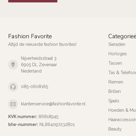
Fashion Favorite
Categorie
Altijd de nieuwste fashion favorites!
Sieraden
Horloges
Nijverheidsstraat 3
Tassen
6905 DL Zevenaar
Nederland
Tas & Telefoo
Riemen
085-0608165
Brillen
Sjaals
klantenservice@fashionfavorite.nl
Hoeden & Mu
KVK nummer:
86818945
Haaraccessoi
btw-nummer:
NL864097232B01
Beauty