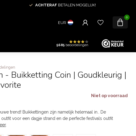
ACHTERAF
BETALEN MOGELIJK!
0
EUR
5685
beoordelingen
delingen
n - Buikketting Coin | Goudkleurig |
vorite
Niet op voorraad
uwe trend! Buikkettingen zijn namelijk helemaal in.. De
 outfit voor een dagje strand en de perfecte festivals outfit
eer
.