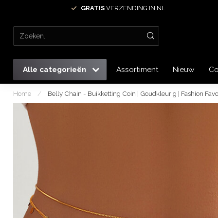
GRATIS
VERZENDING IN NL
Alle categorieën
Assortiment
Nieuw
Co
Home
/
Belly Chain - Buikketting Coin | Goudkleurig | Fashion Favo