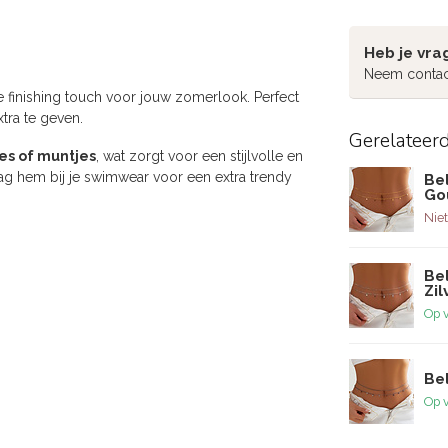
Heb je vra
Neem contac
e finishing touch voor jouw zomerlook. Perfect
xtra te geven.
Gerelateer
jes of muntjes
, wat zorgt voor een stijlvolle en
aag hem bij je swimwear voor een extra trendy
Bel
Go
Niet
Bel
Zil
Op 
Bel
Op 