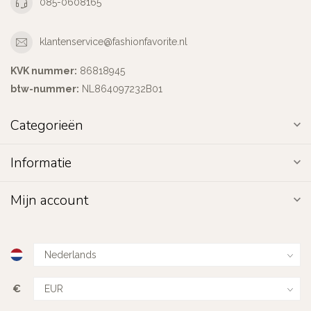
085-0608165
klantenservice@fashionfavorite.nl
KVK nummer:
86818945
btw-nummer:
NL864097232B01
Categorieën
Informatie
Mijn account
€