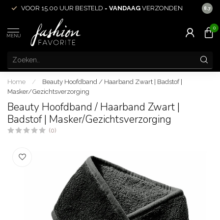
VOOR 15.00 UUR BESTELD =
VANDAAG
VERZONDEN
ACHT
8.7
0
MENU
Home
/
Beauty Hoofdband / Haarband Zwart | Badstof |
Masker/Gezichtsverzorging
Beauty Hoofdband / Haarband Zwart |
Badstof | Masker/Gezichtsverzorging
(0)